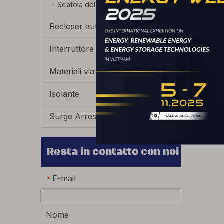
Scatola del misuratore elettrico
Recloser automatico
Interruttore di circuito
Materiali via cavo
Isolante
Surge Arrester
Resta in contatto con noi
E-mail
*
Nome