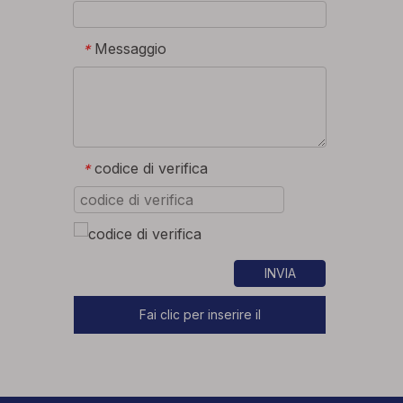
Messaggio
*
codice di verifica
*
INVIA
Fai clic per inserire il
nostro sito Web