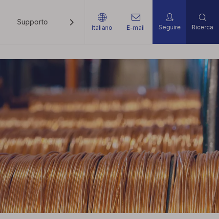
Supporto
Notizia
Contattaci
Seguire
Ricerca
Italiano
E-mail