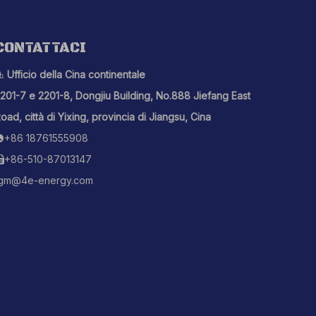
CONTATTACI
Ufficio della Cina continentale

201-7 e 2201-8, Dongjiu Building, No.888 Jiefang East
oad, città di Yixing, provincia di Jiangsu, Cina
+86 18761555908

+86-510-87013147

gm@4e-energy.com