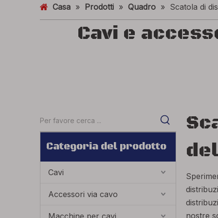
Casa
»
Prodotti
»
Quadro
»
Scatola di di
Cavi e access
Sca
del
Categoria del prodotto
Cavi
Sperimen
distribu
Accessori via cavo
distribuz
nostre sc
Macchine per cavi