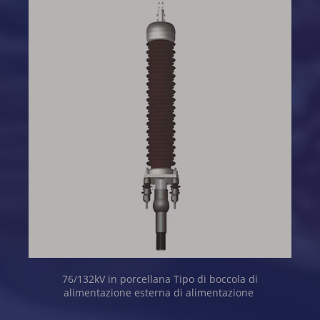
76/132kV in porcellana Tipo di boccola di 
alimentazione esterna di alimentazione