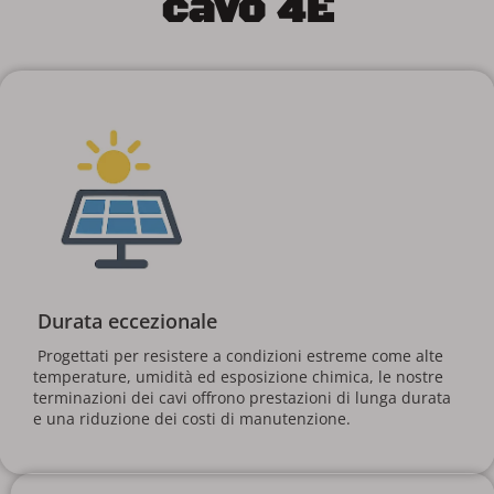
cavo 4E
da un team di ingegneri con oltre 15 anni di 
esperienza nel settore. La società fornisce 
competenze di progettazione, produzione e 
materiale per accessori per cavi fino a 400kV ed è 
stato un partner commerciale affidabile per le 
startup di produzione di accessori per via cavo. 
Collaborando con i principali produttori di cavi, 4E 
svolge un ruolo chiave nella produzione di 
accessori medi, alti e ad altissima tensione. 
 Con le sue profonde conoscenze nel settore, 4E 
supporta lo sviluppo di accessori via cavo 
efficienti e di alta qualità, aiutando i clienti a 
scalare le loro operazioni e ad soddisfare la 
crescente domanda di infrastrutture di potenza 
affidabili. 
Durata eccezionale
 Progettati per resistere a condizioni estreme come alte 
Visualizza di più
temperature, umidità ed esposizione chimica, le nostre 
terminazioni dei cavi offrono prestazioni di lunga durata 
e una riduzione dei costi di manutenzione. 