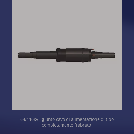
64/110kV I giunto cavo di alimentazione di tipo 
completamente frabrato