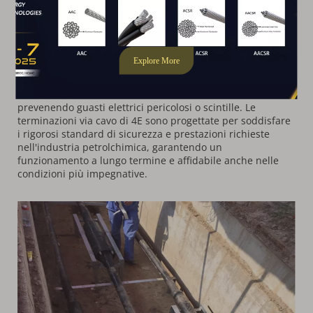
Industria petrolchimica
L'industria petrolchimica opera in ambienti pericolosi in 
cui la sicurezza è fondamentale. Le terminazioni del cavo 
vengono utilizzate per collegare i cavi ad apparecchiature 
essenziali, fornendo connessioni elettriche sicure 
prevenendo guasti elettrici pericolosi o scintille. Le 
terminazioni via cavo di 4E sono progettate per soddisfare 
i rigorosi standard di sicurezza e prestazioni richieste 
nell'industria petrolchimica, garantendo un 
funzionamento a lungo termine e affidabile anche nelle 
condizioni più impegnative.