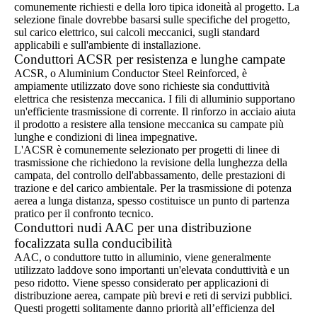
comunemente richiesti e della loro tipica idoneità al progetto. La
selezione finale dovrebbe basarsi sulle specifiche del progetto,
sul carico elettrico, sui calcoli meccanici, sugli standard
applicabili e sull'ambiente di installazione.
Conduttori ACSR per resistenza e lunghe campate
ACSR, o Aluminium Conductor Steel Reinforced, è
ampiamente utilizzato dove sono richieste sia conduttività
elettrica che resistenza meccanica. I fili di alluminio supportano
un'efficiente trasmissione di corrente. Il rinforzo in acciaio aiuta
il prodotto a resistere alla tensione meccanica su campate più
lunghe e condizioni di linea impegnative.
L'ACSR è comunemente selezionato per progetti di linee di
trasmissione che richiedono la revisione della lunghezza della
campata, del controllo dell'abbassamento, delle prestazioni di
trazione e del carico ambientale. Per la trasmissione di potenza
aerea a lunga distanza, spesso costituisce un punto di partenza
pratico per il confronto tecnico.
Conduttori nudi AAC per una distribuzione
focalizzata sulla conducibilità
AAC, o conduttore tutto in alluminio, viene generalmente
utilizzato laddove sono importanti un'elevata conduttività e un
peso ridotto. Viene spesso considerato per applicazioni di
distribuzione aerea, campate più brevi e reti di servizi pubblici.
Questi progetti solitamente danno priorità all’efficienza del