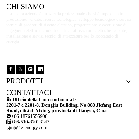
CHI SIAMO
(0)
(0)
La nostra azienda è un'azienda professionale che si è impegnata in
produzione, vendite, ricerca tecnologica, sviluppo tecnologico e servizi
tecnici di prodotti di sistema elettrico, progettazione e costruzione di
ingegneria elettrica, prodotti elettrici, attrezzature elettriche, vendite,
installazione e servizi tecnici di attrezzature per lo stoccaggio di
energia.
PRODOTTI
CONTATTACI

Ufficio della Cina continentale
2201-7 e 2201-8, Dongjiu Building, No.888 Jiefang East
Road, città di Yixing, provincia di Jiangsu, Cina
(0)
(0)

+86 18761555908

+86-510-87013147
gm@4e-energy.com