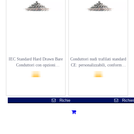
IEC Standard Hard Drawn Bare
Conduttori nudi trafilati standard
Conduttori con opzioni
CE: personalizzabili, conformi a
personalizzabili ASTM B232
ASTM B232
Richiesta
Richiesta
Richiesta
Richie
Richie
Richie