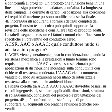
e conformità al progetto. Un prodotto che funziona bene in una
linea di design potrebbe non adattarsi a un'altra. La lunghezza
della campata, la corrente di carico, l'esposizione alla corrosione
e i requisiti di trazione possono modificare la scelta finale.
4E incoraggia gli acquirenti a fornire i dettagli completi del
progetto. Il nostro team tecnico può quindi supportare la
revisione delle specifiche e consigliare i tipi di prodotto adatti.
La tabella seguente riassume i fattori comuni che influenzano le
specifiche e i preventivi del conduttore aereo.
ACSR, AAC o AAAC: quale conduttore nudo si
adatta al tuo progetto?
L'ACSR viene generalmente preso in considerazione quando la
resistenza meccanica e le prestazioni a lungo termine sono
requisiti importanti. L'AAC viene spesso selezionato per
applicazioni di distribuzione incentrate sulla conduttività con
richieste di resistenza moderata. L'AAAC viene comunemente
valutato quando gli acquirenti necessitano di robustezza e
resistenza alla corrosione in ambienti idonei.
La scelta corretta tra ACSR, AAC e AAAC dovrebbe basarsi su
calcoli ingegneristici, standard applicabili, dimensioni, struttura
di spiaggiamento, condizioni del percorso e progettazione del
progetto. 4E può confrontare queste famiglie di prodotti e
supportare gli acquirenti con pratiche revisioni tecniche pre-
vendita.