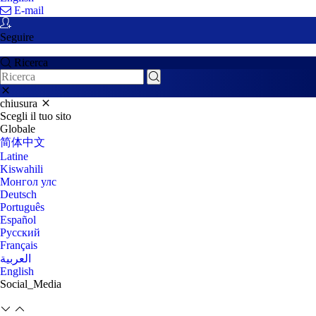
E-mail
Seguire
Ricerca
chiusura
Scegli il tuo sito
Globale
简体中文
Latine
Kiswahili
Монгол улс
Deutsch
Português
Español
Pусский
Français
العربية
English
Social_Media