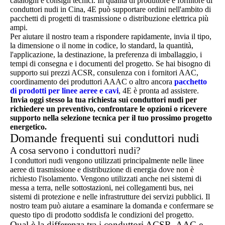
cataloghi e consigli tecnici. In qualità di produttore e fornitore di
conduttori nudi in Cina, 4E può supportare ordini nell'ambito di
pacchetti di progetti di trasmissione o distribuzione elettrica più
ampi.
Per aiutare il nostro team a rispondere rapidamente, invia il tipo,
la dimensione o il nome in codice, lo standard, la quantità,
l'applicazione, la destinazione, la preferenza di imballaggio, i
tempi di consegna e i documenti del progetto. Se hai bisogno di
supporto sui prezzi ACSR, consulenza con i fornitori AAC,
coordinamento dei produttori AAAC o altro ancora
pacchetto
di prodotti per linee aeree e cavi
, 4E è pronta ad assistere.
Invia oggi stesso la tua richiesta sui conduttori nudi per
richiedere un preventivo, confrontare le opzioni o ricevere
supporto nella selezione tecnica per il tuo prossimo progetto
energetico.
Domande frequenti sui conduttori nudi
A cosa servono i conduttori nudi?
I conduttori nudi vengono utilizzati principalmente nelle linee
aeree di trasmissione e distribuzione di energia dove non è
richiesto l'isolamento. Vengono utilizzati anche nei sistemi di
messa a terra, nelle sottostazioni, nei collegamenti bus, nei
sistemi di protezione e nelle infrastrutture dei servizi pubblici. Il
nostro team può aiutare a esaminare la domanda e confermare se
questo tipo di prodotto soddisfa le condizioni del progetto.
Qual è la differenza tra i conduttori ACSR, AAC e