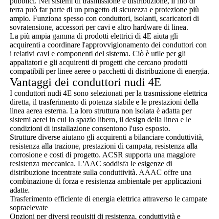
pubblici. Nei sistemi di trasmissione e distribuzione, il filo di
terra può far parte di un progetto di sicurezza e protezione più
ampio. Funziona spesso con conduttori, isolanti, scaricatori di
sovratensione, accessori per cavi e altro hardware di linea.
La più ampia gamma di prodotti elettrici di 4E aiuta gli
acquirenti a coordinare l'approvvigionamento dei conduttori con
i relativi cavi e componenti del sistema. Ciò è utile per gli
appaltatori e gli acquirenti di progetti che cercano prodotti
compatibili per linee aeree o pacchetti di distribuzione di energia.
Vantaggi dei conduttori nudi 4E
I conduttori nudi 4E sono selezionati per la trasmissione elettrica
diretta, il trasferimento di potenza stabile e le prestazioni della
linea aerea esterna. La loro struttura non isolata è adatta per
sistemi aerei in cui lo spazio libero, il design della linea e le
condizioni di installazione consentono l'uso esposto.
Strutture diverse aiutano gli acquirenti a bilanciare conduttività,
resistenza alla trazione, prestazioni di campata, resistenza alla
corrosione e costi di progetto. ACSR supporta una maggiore
resistenza meccanica. L'AAC soddisfa le esigenze di
distribuzione incentrate sulla conduttività. AAAC offre una
combinazione di forza e resistenza ambientale per applicazioni
adatte.
Trasferimento efficiente di energia elettrica attraverso le campate
sopraelevate
Opzioni per diversi requisiti di resistenza, conduttività e