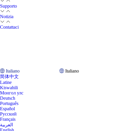
Supporto
Notizia
Contattaci
Italiano
Italiano
简体中文
Latine
Kiswahili
Монгол улс
Deutsch
Português
Español
Pусский
Français
العربية
English