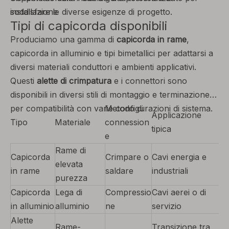
installazione
soddisfare le diverse esigenze di progetto.
Tipi di capicorda disponibili
Produciamo una gamma di
capicorda in rame
,
capicorda in alluminio e tipi bimetallici per adattarsi a
diversi materiali conduttori e ambienti applicativi.
Questi
alette di crimpatura
e i connettori sono
disponibili in diversi stili di montaggio e terminazione
per compatibilità con varie configurazioni di sistema.
Metodo di
Applicazione
Tipo
Materiale
connession
tipica
e
Rame di
Capicorda
Crimpare o
Cavi energia e
elevata
in rame
saldare
industriali
purezza
Capicorda
Lega di
Compressio
Cavi aerei o di
in alluminio
alluminio
ne
servizio
Alette
Rame-
Transizione tra