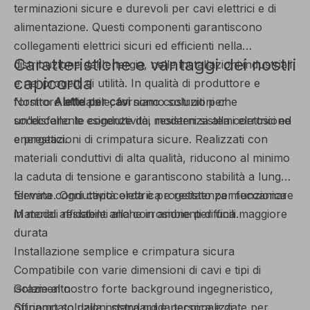
terminazioni sicure e durevoli per cavi elettrici e di
alimentazione. Questi componenti garantiscono
collegamenti elettrici sicuri ed efficienti nella
Caratteristiche e vantaggi dei nostri
distribuzione dell'energia, nelle installazioni industriali
capicorda
e nei progetti di utilità. In qualità di produttore e
fornitore affidabile, forniamo soluzioni che
Nostro
Alette per cavi
sono costruiti per
soddisfano le esigenze dei moderni sistemi elettrici ed
un'eccellente conduttività, resistenza alla corrosione
energetici.
e prestazioni di crimpatura sicure. Realizzati con
materiali conduttivi di alta qualità, riducono al minimo
la caduta di tensione e garantiscono stabilità a lungo
termine. Ogni capocorda è progettato per funzionare
Elevata conduttività elettrica e resistenza meccanica
in modo affidabile anche in ambienti difficili.
Materiali resistenti alla corrosione per una maggiore
durata
Installazione semplice e crimpatura sicura
Compatibile con varie dimensioni di cavi e tipi di
isolamento
Grazie al nostro forte background ingegneristico,
Supportato dalla nostra guida tecnica e di
offriamo soluzioni standard e personalizzate per