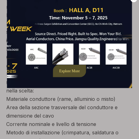
rinnovabili
Progetti di sviluppo di servizi pubblici e infrastrutture
Mantenendo una conduttività costante e connessioni
sicure, i nostri capicorda offrono prestazioni affidabili
in ambienti esigenti. Per soluzioni correlate, esplora
la nostra gamma di
Accessori via cavo
.
Come selezionare il capocorda
giusto
Scegliere il corretto
capocorda
è essenziale per la
sicurezza e le prestazioni. Considera i seguenti fattori
nella scelta:
Materiale conduttore (rame, alluminio o misto)
Area della sezione trasversale del conduttore e
dimensione del cavo
Corrente nominale e livello di tensione
Metodo di installazione (crimpatura, saldatura o