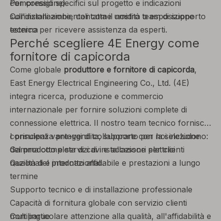
compressione)
Per consigli specifici sul progetto e indicazioni
Condizioni ambientali come umidità o esposizione
sull'installazione, contatta il nostro team di supporto
esterna
tecnico per ricevere assistenza da esperti.
Perché scegliere 4E Energy come
fornitore di capicorda
Come globale
produttore e fornitore di capicorda
,
East Energy Electrical Engineering Co., Ltd. (4E)
integra ricerca, produzione e commercio
internazionale per fornire soluzioni complete di
connessione elettrica. Il nostro team tecnico fornisce
consulenza pre-vendita, supporto per la selezione
I principali vantaggi di collaborare con noi includono:
del prodotto e servizi di installazione per clienti
Gamma completa di cavi e accessori elettrici
nazionali e internazionali.
Qualità del prodotto affidabile e prestazioni a lungo
termine
Supporto tecnico e di installazione professionale
Capacità di fornitura globale con servizio clienti
multilingue
Con particolare attenzione alla qualità, all'affidabilità e