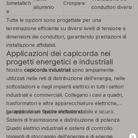
bimetallich
Crimpare
alluminio
conduttori diversi
e
Tutte le opzioni sono progettate per una
terminazione efficiente su diversi livelli di tensione e
dimensioni dei conduttori, garantendo prestazioni di
installazione affidabili.
Applicazioni dei capicorda nei
progetti energetici e industriali
Nostro
capicorda industriali
sono ampiamente
utilizzati nelle reti di distribuzione dell'energia, nelle
sottostazioni e negli impianti elettrici in tutti i settori
industriali e commerciali. Collegano i cavi a quadri,
trasformatori e altre apparecchiature elettriche,
garantendo un flusso elettrico stabile e sicuro.
Le applicazioni tipiche includono:
Sistemi di trasmissione e distribuzione di potenza
Quadri elettrici industriali e sistemi di controllo
Impianti di stoccaggio dell'energia e di energie