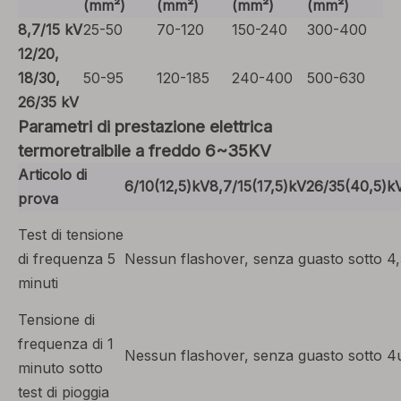
(mm²)
(mm²)
(mm²)
(mm²)
8,7/15 kV
25-50
70-120
150-240
300-400
12/20,
18/30,
50-95
120-185
240-400
500-630
26/35 kV
Parametri di prestazione elettrica
termoretraibile a freddo 6~35KV
Articolo di
6/10(12,5)kV
8,7/15(17,5)kV
26/35(40,5)k
prova
Test di tensione
di frequenza 5
Nessun flashover, senza guasto sotto 
minuti
Tensione di
frequenza di 1
Nessun flashover, senza guasto sotto 4
minuto sotto
test di pioggia