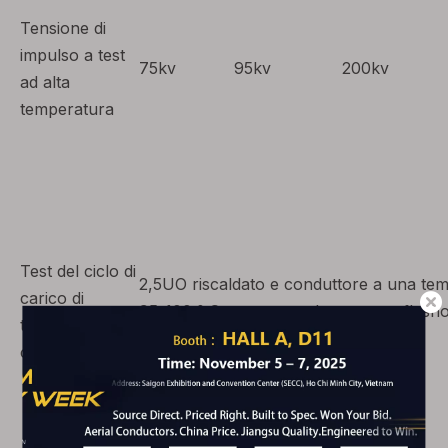
Tensione di
impulso a test
75kv
95kv
200kv
ad alta
temperatura
Test del ciclo di
2,5UO riscaldato e conduttore a una te
carico di
95-100 ° C sessanta volte, nessun flash
tensione
rottura
costante