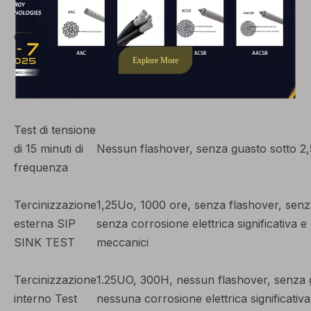
Test di tensione
75kv
95kv
200kv
dell"impulso
Test di tensione
di 15 minuti di
Nessun flashover, senza guasto sotto 2
frequenza
Tercinizzazione
1,25Uo, 1000 ore, senza flashover, senz
esterna SIP
senza corrosione elettrica significativa e
SINK TEST
meccanici
Tercinizzazione
1.25UO, 300H, nessun flashover, senza 
interno Test
nessuna corrosione elettrica significativ