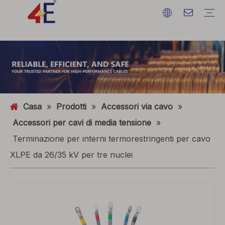
Cavi
Accessori via cavo
Macchine per cavi
Materiali via cavo
Cavo di alimentazione elettrica
Terminazioni via cavo
Macchine per cavi
Filo di terra
ACSR (conduttore in alluminio rinforzato con acciaio)
FAQ
Cataloghi
Mostra eventi
Dinamica del settore
Casa
»
Prodotti
»
Accessori via cavo
»
Accessori per cavi di media tensione
»
Terminazione per interni termorestringenti per cavo
XLPE da 26/35 kV per tre nuclei