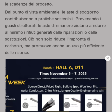
le scadenze del progetto.
Dal punto di vista ambientale, le aste di soggiorno
contribuiscono a pratiche sostenibili. Prevenendo i
guasti strutturali, le aste di rimanere aiutano a ridurre
al minimo i rifiuti generati dalle riparazioni o dalle
sostituzioni. Ciò non solo riduce l'impronta di
carbonio, ma promuove anche un uso più efficiente
delle risorse.
Scegliere le aste di soggiorno
giuste
Scegliere le aste di soggiorno giuste è cruciale per
garantire la stabilità e la sicurezza di qualsiasi
struttura. Le aste per soggiorni, noti anche come
bielle o canne di tensione, sono componenti