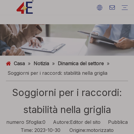
Cavi
Accessori via cavo
Macchine per cavi
Materiali via cavo
Cavo di alimentazione elettrica
Terminazioni via cavo
Macchine per cavi
Filo di terra
ACSR (conduttore in alluminio rinforzato con acciaio)
FAQ
Cataloghi
Mostra eventi
Dinamica del settore
Casa
»
Notizia
»
Dinamica del settore
»
Soggiorni per i raccordi: stabilità nella griglia
Soggiorni per i raccordi:
stabilità nella griglia
numero Sfoglia:
0
Autore:Editor del sito Pubblica
Time: 2023-10-30 Origine:
motorizzato