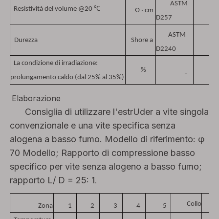
ASTM
≥
℃
1
Resistività
del volume
@20
Ω · cm
D257
ASTM
Durezza
Shore a
D2240
La condizione di irradiazione:
%
2
—
prolungamento caldo (dal 25% al ​​35%)
Elaborazione
Consiglia di utilizzare l'estrUder a vite singola
convenzionale e una vite specifica senza
alogena a basso fumo. Modello di riferimento: φ
70 Modello; Rapporto di compressione basso
specifico per vite senza alogeno a basso fumo;
rapporto L/ D = 25: 1
.
Collo
Te
Zona
1
2
3
4
5