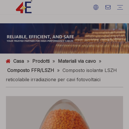
Cavi
Accessori via cavo
Macchine per cavi
Materiali via cavo
Cavo di alimentazione elettrica
Terminazioni via cavo
Macchine per cavi
Filo di terra
ACSR (conduttore in alluminio rinforzato con acciaio)
FAQ
Cataloghi
Mostra eventi
Dinamica del settore
Casa
»
Prodotti
»
Materiali via cavo
»
Composto FFR/LSZH
»
Composto isolante LSZH
reticolabile irradiazione per cavi fotovoltaici