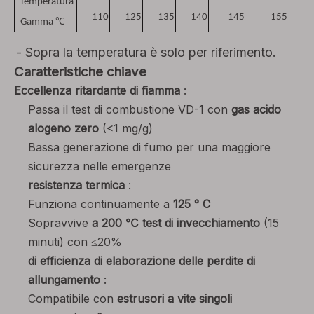
Temperatura
110
125
135
140
145
155
1
℃
Gamma
- Sopra la temperatura è solo per riferimento.
Caratteristiche chiave
Eccellenza ritardante di fiamma
:
Passa il test di combustione VD-1 con
gas acido
alogeno zero
(<1 mg/g)
Bassa generazione di fumo per una maggiore
sicurezza nelle emergenze
resistenza termica
:
Funziona continuamente a
125 ° C
Sopravvive
a 200 ℃ test di invecchiamento
(15
minuti) con ≤20%
di efficienza di elaborazione delle perdite di
allungamento
:
Compatibile con
estrusori a vite singoli