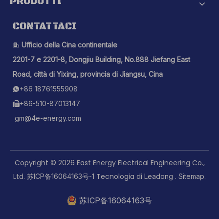
PRODOTTI
CONTATTACI
Ufficio della Cina continentale

2201-7 e 2201-8, Dongjiu Building, No.888 Jiefang East
Road, città di Yixing, provincia di Jiangsu, Cina
+86 18761555908

+86-510-87013147

gm@4e-energy.com
Copyright ©
2026
East Energy Electrical Engineering Co.,
Ltd.
Tecnologia di
.
.
苏ICP备16064163号-1
Leadong
Sitemap
苏ICP备16064163号