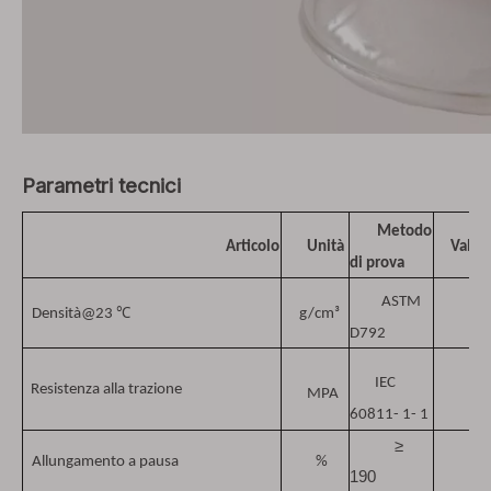
Parametri tecnici
Metodo
Articolo
Unità
Valor
di prova
ASTM
℃
Densità@23
g/cm³
≤
D792
IEC
≥ 
Resistenza alla trazione
MPA
60811- 1- 1
≥
Allungamento a pausa
%
190