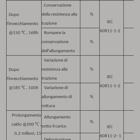
Conservazione
della resistenza alla
%
Dopo
IEC
trazione
l'invecchiamento
60811-1-2
℃
@150
, 168h
Rompere la
conservazione
%
dell'allungamento
Variazione di
resistenza alla
%
Dopo
IEC
trazione
l'invecchiamento
60811-1-2
℃
@185
, 100h
Variazione di
allungamento di
%
rottura
Prolungamento
Allungamento
%
℃
caldo
@200
,
sotto il carico
IEC
0,2 milioni, 15
60811-2- 1
Deformazione