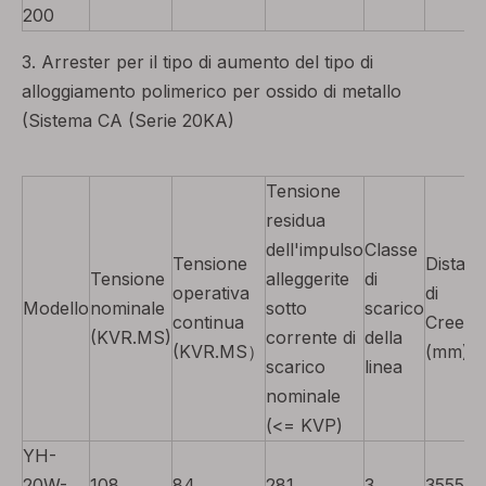
200
3. Arrester per il tipo di aumento del tipo di
alloggiamento polimerico per ossido di metallo
(Sistema CA (Serie 20KA)
Tensione
residua
dell'impulso
Classe
Tensione
Distan
Tensione
alleggerite
di
operativa
di
Modello
nominale
sotto
scarico
continua
Creem
(KVR.MS)
corrente di
della
(KVR.MS）
(mm)
scarico
linea
nominale
(<= KVP)
YH-
20W-
108
84
281
3
3555