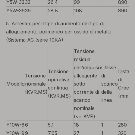
Y5W-33
33
26.4
99
890
Y5W-36
36
28.8
108
890
5. Arrester per il tipo di aumento del tipo di
alloggiamento polimerico per ossido di metallo
(Sistema AC (serie 10KA)
Tensione
residua
dell'impulso
Classe
Tensione
Distan
Tensione
alleggerite
di
operativa
di
Modello
nominale
sotto
scarico
continua
Creem
(KVR.MS)
corrente di
della
(KVR.MS）
(mm)
scarico
linea
nominale
(<= KVP)
Y10W-6
6
5.1
18
1
280
Y10W-9
9
7.65
27
1
320