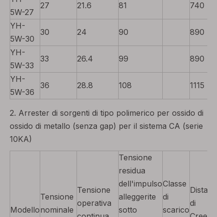
27
21.6
81
740
5W-27
YH-
30
24
90
890
5W-30
YH-
33
26.4
99
890
5W-33
YH-
36
28.8
108
1115
5W-36
2. Arrester di sorgenti di tipo polimerico per ossido di
ossido di metallo (senza gap) per il sistema CA (serie
10KA)
Tensione
residua
dell'impulso
Classe
Tensione
Distan
Tensione
alleggerite
di
operativa
di
Modello
nominale
sotto
scarico
continua
Creem