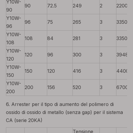
Y10W-
90
72.5
249
2
2200
90
Y10W-
96
75
265
3
3350
96
Y10W-
108
84
281
3
3350
108
Y10W-
120
96
300
3
3948
120
Y10W-
150
120
416
3
4400
150
Y10W-
200
156
520
3
6700
200
6. Arrester per il tipo di aumento del polimero di
ossido di ossido di metallo (senza gap) per il sistema
CA (serie 20KA)
Tensione