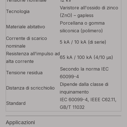
Tensione nominale
12 kV
Varistore all'ossido di zinco
Tecnologia
(ZnO) – gapless
Porcellana o gomma
Materiale abitativo
siliconica (polimero)
Corrente di scarico
5 kA / 10 kA (di serie)
nominale
Resistenza all'impulso ad
65 kA / 100 kA (4/10 µs)
alta corrente
Secondo la norma IEC
Tensione residua
60099-4
Dipende dalla classe di
Distanza di scricchiolio
inquinamento
IEC 60099-4, IEEE C62.11,
Standard
GB/T 11032
Applicazioni