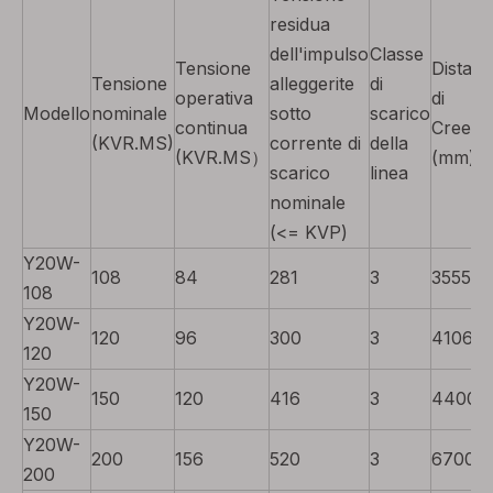
residua
dell'impulso
Classe
Tensione
Distan
Tensione
alleggerite
di
operativa
di
Modello
nominale
sotto
scarico
continua
Creem
(KVR.MS)
corrente di
della
(KVR.MS）
(mm)
scarico
linea
nominale
(<= KVP)
Y20W-
108
84
281
3
3555
108
Y20W-
120
96
300
3
4106
120
Y20W-
150
120
416
3
4400
150
Y20W-
200
156
520
3
6700
200