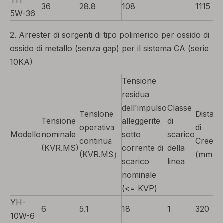
YH-
36
28.8
108
1115
5W-36
2. Arrester di sorgenti di tipo polimerico per ossido di
ossido di metallo (senza gap) per il sistema CA (serie
10KA)
Tensione
residua
dell'impulso
Classe
Tensione
Distan
Tensione
alleggerite
di
operativa
di
Modello
nominale
sotto
scarico
continua
Creem
(KVR.MS)
corrente di
della
(KVR.MS）
(mm)
scarico
linea
nominale
(<= KVP)
YH-
6
5.1
18
1
320
10W-6