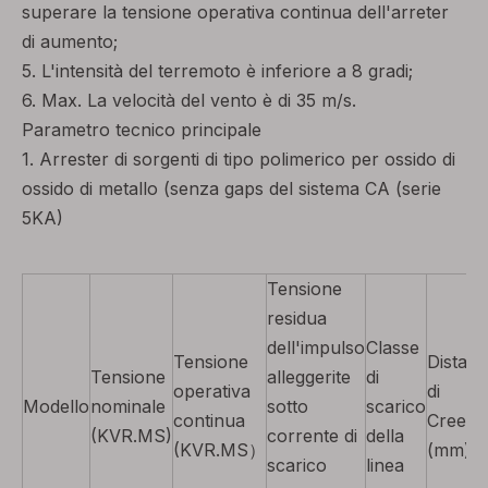
superare la tensione operativa continua dell'arreter
di aumento;
5. L'intensità del terremoto è inferiore a 8 gradi;
6. Max. La velocità del vento è di 35 m/s.
Parametro tecnico principale
1. Arrester di sorgenti di tipo polimerico per ossido di
ossido di metallo (senza gaps del sistema CA (serie
5KA)
Tensione
residua
dell'impulso
Classe
Tensione
Distan
Tensione
alleggerite
di
operativa
di
Modello
nominale
sotto
scarico
continua
Creem
(KVR.MS)
corrente di
della
(KVR.MS）
(mm)
scarico
linea