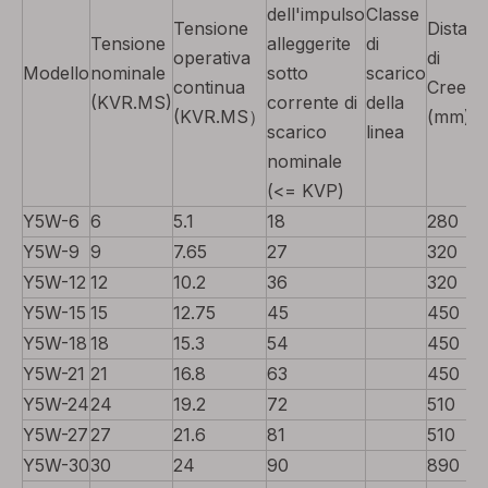
dell'impulso
Classe
Tensione
Distan
Tensione
alleggerite
di
operativa
di
Modello
nominale
sotto
scarico
continua
Creem
(KVR.MS)
corrente di
della
(KVR.MS）
(mm)
scarico
linea
nominale
(<= KVP)
Y5W-6
6
5.1
18
280
Y5W-9
9
7.65
27
320
Y5W-12
12
10.2
36
320
Y5W-15
15
12.75
45
450
Y5W-18
18
15.3
54
450
Y5W-21
21
16.8
63
450
Y5W-24
24
19.2
72
510
Y5W-27
27
21.6
81
510
Y5W-30
30
24
90
890