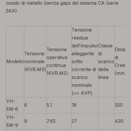
ossido di metallo (senza gaps del sistema CA (serie
5KA)
Tensione
residua
dell'impulso
Classe
Tensione
Distan
Tensione
alleggerite
di
operativa
di
Modello
nominale
sotto
scarico
continua
Creem
(KVR.MS)
corrente di
della
(KVR.MS）
(mm)
scarico
linea
nominale
(<= KVP)
YH-
6
5.1
18
320
5W-6
YH-
9
7.65
27
430
5W-9